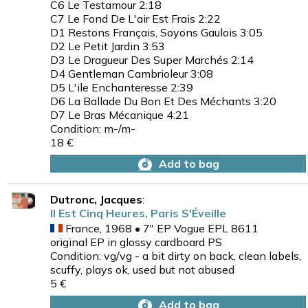
C6 Le Testamour 2:18
C7 Le Fond De L'air Est Frais 2:22
D1 Restons Français, Soyons Gaulois 3:05
D2 Le Petit Jardin 3:53
D3 Le Dragueur Des Super Marchés 2:14
D4 Gentleman Cambrioleur 3:08
D5 L'ile Enchanteresse 2:39
D6 La Ballade Du Bon Et Des Méchants 3:20
D7 Le Bras Mécanique 4:21
Condition: m-/m-
18 €
Add to bag
Dutronc, Jacques
:
Il Est Cinq Heures, Paris S'Éveille
France, 1968 • 7" EP Vogue EPL 8611
original EP in glossy cardboard PS
Condition: vg/vg - a bit dirty on back, clean labels,
scuffy, plays ok, used but not abused
5 €
Add to bag