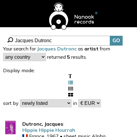
Your search for
Jacques Dutronc
as
artist
from
returned
5
results.
Display mode:
sort by
in
Dutronc, Jacques
:
Hippie Hippie Hourrah
France, 1967 • sheet music Alpha