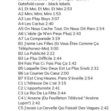
Gatefold cover - black labels
A1 Et Moi, Et Moi, Et Moi 2:53
A2 Mini, Mini, Mini 1:53
A3 Les Play Boys 3:07
A4 Les Cactus 2:40
A5 On Nous Cache Tout, On Nous Dit Rien 2:34
A6 L'idole (Je N'en Peux Plus) 2:43
A7 La Comparade 3:19
B1 J'aime Les Filles (Si Vous Êtes Comme Ça
Téléphonez-Moi) 3:00
B2 La Publicité 2:22
B3 Le Plus Difficile 2:44
B4 Fais Pas Ci, Fais Pas Ça 1:42
B5 Laquelle Des Deux Est La Plus Snob 2:32
B6 Le Courrier Du Cœur 2:00
B7 Il Est Cinq Heures, Paris S'éveille 2:54
C1 L'hôtesse De L'air 3:15
C2 L'opportuniste 2:41
C3 Le Roi De La Fête 3:44
C4 L'Arsene (Du Feuilleton Télévisé "Arsène
Lupin") 2:42
C5 J'avais La Cervelle Qui Faisait Des Vagues 2:42